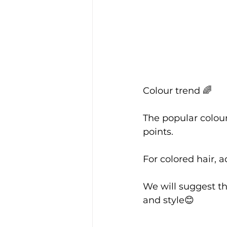
Colour trend 🌈
The popular colour 
points.
For colored hair, a
We will suggest th
and style😊