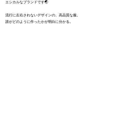
エシカルなブランドです🌏
流行に左右されないデザインの、高品質な服。
誰がどのように作ったかが明白に分かる。
そんなスローファッションを
MAISHA CONCEPTで楽しんでください✨
クーポンコード
SHUN&MAISHA
で、全商品が15%オフになります😊🌿✨
MAISHA CONCEPT 
https://maishaconcept.com/
Comments