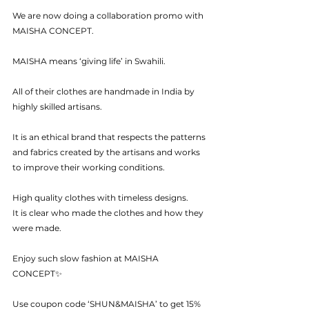
We are now doing a collaboration promo with 
MAISHA CONCEPT.
MAISHA means ‘giving life’ in Swahili.
All of their clothes are handmade in India by 
highly skilled artisans.
It is an ethical brand that respects the patterns 
and fabrics created by the artisans and works 
to improve their working conditions.
High quality clothes with timeless designs.
It is clear who made the clothes and how they 
were made.
Enjoy such slow fashion at MAISHA 
CONCEPT✨
Use coupon code ‘SHUN&MAISHA’ to get 15% 