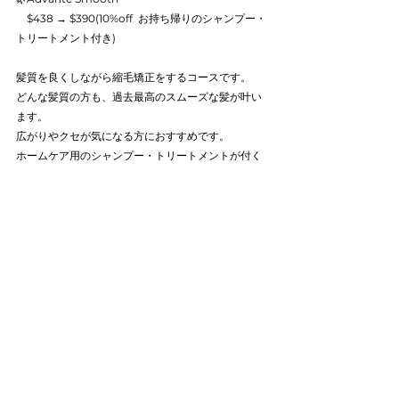
　$438 → $390(10%off  お持ち帰りのシャンプー・
トリートメント付き)
髪質を良くしながら縮毛矯正をするコースです。
どんな髪質の方も、過去最高のスムーズな髪が叶い
ます。
広がりやクセが気になる方におすすめです。
ホームケア用のシャンプー・トリートメントが付く
お得なコースです。
🌿Advante Style
　$438 → $390(10%off  お持ち帰りのシャンプー・
トリートメント付き)
髪質を良くしながらパーマをするコースです。
髪質が改善されてスタイリングをミニマルにできる
ので
熱によるスタイリングの頻度を抑えられます。
ホームケア用のシャンプー・トリートメントが付く