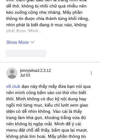
dễ thở, không bị nhồi chữ quá nhiều nên 
kéo xuống cũng nhẹ nhàng. Mấy phần 
thông tin được chia thành từng khối riêng, 
nhìn phát là biết đang ở mục nào, không 
phải đoán. Mình…
Show More
Like
Reply
jennysilva3.2.3.12
Jul 03
x8.club
 dạo này thấy mấy đứa bạn nói qua 
nên mình cũng bấm vào coi thử cho biết 
thôi. Mình không có đọc kỹ nội dung hay 
ngồi mò từng mục, kiểu chỉ lướt xem giao 
diện có dễ nhìn không. Vào cái là thấy 
trang làm khá gọn, khoảng trắng vừa đủ 
nên không bị ngộp mắt. Mình để ý cái 
menu đặt chỗ dễ thấy, bấm qua lại mượt, 
không phải tìm hoài. Mấy phần thông tin 