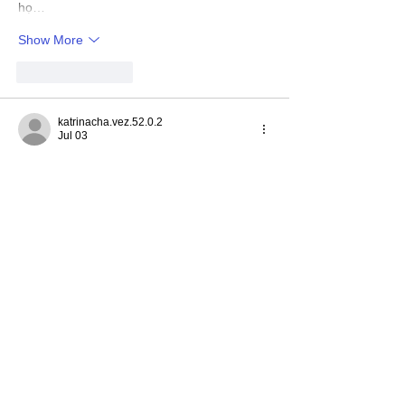
họ…
Show More
Like
Reply
katrinacha.vez.52.0.2
Jul 03
link rr88
 hôm qua mình lướt thử vì thấy bạn 
bè nhắc, kiểu tò mò xem trang trông ra sao 
thôi chứ mình cũng không rành mấy vụ 
này. Vào cái là thấy giao diện khá sáng 
sủa, nhìn không bị ngộp, mấy mục chia 
khối rõ nên kéo xuống đọc cũng đỡ mỏi 
mắt. Mình để ý họ có đoạn giới thiệu nói 
nền tảng lập từ 2019 và có nhắc PAGCOR, 
thông tin kiểu này để ngay trên…
Show More
Like
Reply