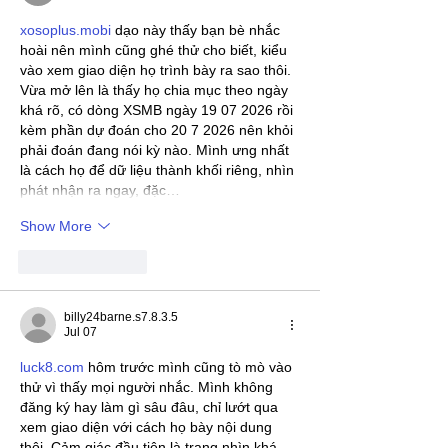
xosoplus.mobi
 dạo này thấy bạn bè nhắc 
hoài nên mình cũng ghé thử cho biết, kiểu 
vào xem giao diện họ trình bày ra sao thôi. 
Vừa mở lên là thấy họ chia mục theo ngày 
khá rõ, có dòng XSMB ngày 19 07 2026 rồi 
kèm phần dự đoán cho 20 7 2026 nên khỏi 
phải đoán đang nói kỳ nào. Mình ưng nhất 
là cách họ để dữ liệu thành khối riêng, nhìn 
phát nhận ra ngay, đặc…
Show More
Like
Reply
billy24barne.s7.8.3.5
Jul 07
luck8.com
 hôm trước mình cũng tò mò vào 
thử vì thấy mọi người nhắc. Mình không 
đăng ký hay làm gì sâu đâu, chỉ lướt qua 
xem giao diện với cách họ bày nội dung 
thôi. Cảm giác đầu tiên là trang nhìn khá 