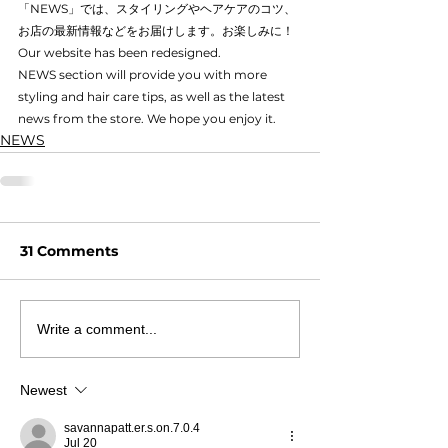
「NEWS」では、スタイリングやヘアケアのコツ、
お店の最新情報などをお届けします。お楽しみに！
Our website has been redesigned.
NEWS section will provide you with more 
styling and hair care tips, as well as the latest 
news from the store. We hope you enjoy it.
NEWS
31 Comments
Write a comment...
Newest
savannapatt.er.s.on.7.0.4
Jul 20